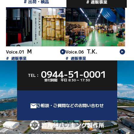
# 出荷・検品
# 通販事業
募集職種・要項
採用問い合わせフォーム
M
T.K.
Voice.01
Voice.06
通販事業
通販事業
0944-51-0001
TEL：
受付時間 平日 8:30 ~ 17:30
ご相談・ご質問などのお問い合わせ