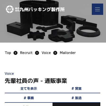
ホーム
会社案内
製品紹介
取扱品目
Top
Recruit
Voice
Mailorder
機械設備
採用情報
Voice
お知らせ
採用メッセージ
先輩社員の声 - 通販事業
キャリア形成プラン
全てを表示
# 営業
先輩社員の声
# 事務
# 製造